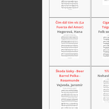
Čím dál tím víc (La
Cig
Fuerza del Amor)
Tsi
Hegerová, Hana
Folk so
Škoda lásky - Beer
Tři
Barrel Polka -
Nohavi
Rosamunde
Vejvoda, Jaromír