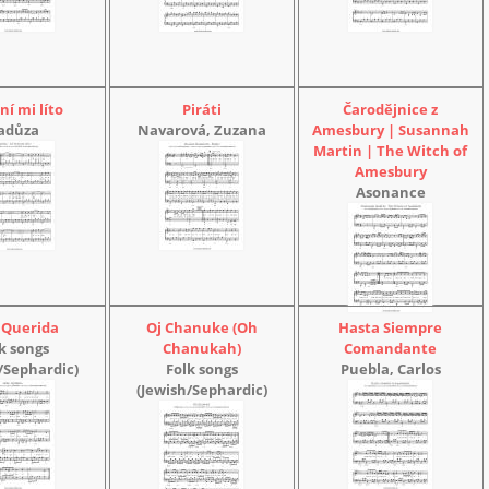
ní mi líto
Piráti
Čarodějnice z
adůza
Navarová, Zuzana
Amesbury | Susannah
Martin | The Witch of
Amesbury
Asonance
 Querida
Oj Chanuke (Oh
Hasta Siempre
k songs
Chanukah)
Comandante
/Sephardic)
Folk songs
Puebla, Carlos
(Jewish/Sephardic)