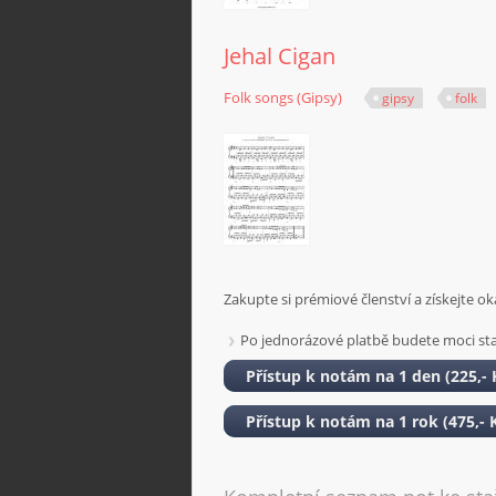
Jehal Cigan
Folk songs (Gipsy)
gipsy
folk
Zakupte si prémiové členství a získejte
ok
Po jednorázové platbě budete moci sta
Přístup k notám na 1 den (225,- 
Přístup k notám na 1 rok (475,- 