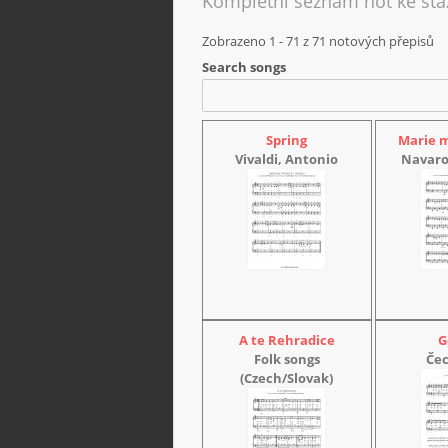
Kompletní seznam not ke sta
Zobrazeno 1 - 71 z
71
notových přepisů
Search songs
Spring
Marie m
Vivaldi, Antonio
Navaro
A te Rehradice
G
Folk songs
Če
(Czech/Slovak)