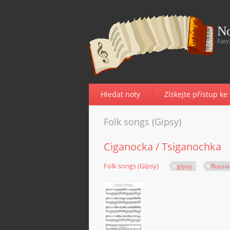
No
Easy
Hledat noty
Získejte přístup k
Folk songs (Gipsy)
Ciganocka / Tsiganochka
Folk songs (Gipsy)
gipsy
Russia