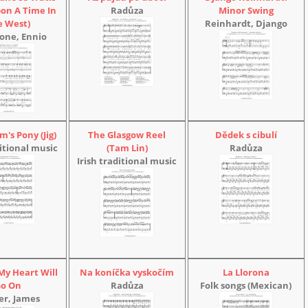
on A Time In
Radůza
Minor Swing
e West)
Reinhardt, Django
one, Ennio
's Pony (Jig)
The Glasgow Reel
Dědek s cibulí
ditional music
(Tam Lin)
Radůza
Irish traditional music
 My Heart Will
Na koníčka vyskočím
La Llorona
Go On
Radůza
Folk songs (Mexican)
er, James