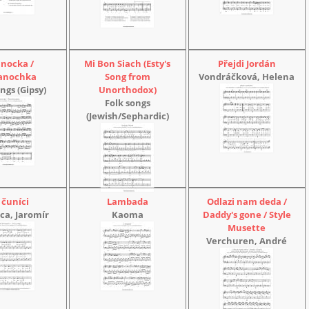
anocka /
Mi Bon Siach (Esty's
Přejdi Jordán
ganochka
Song from
Vondráčková, Helena
ngs (Gipsy)
Unorthodox)
Folk songs
(Jewish/Sephardic)
 čuníci
Lambada
Odlazi nam deda /
ca, Jaromír
Kaoma
Daddy's gone / Style
Musette
Verchuren, André