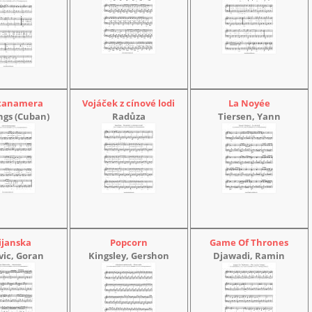
tanamera
Vojáček z cínové lodi
La Noyée
ngs (Cuban)
Radůza
Tiersen, Yann
ijanska
Popcorn
Game Of Thrones
vic, Goran
Kingsley, Gershon
Djawadi, Ramin