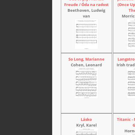
Freude / Óda na radost
(Once Up
Beethoven, Ludwig
Th
van
Morric
So Long, Marianne
Langstrom
Cohen, Leonard
Irish tra
Lásko
Titanic -
Kryl, Karel
Horn