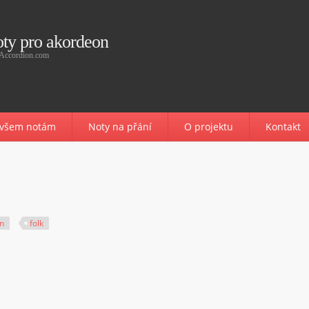
ty pro akordeon
Accordion.com
e všem notám
Noty na přání
O projektu
Kontakt
n
folk