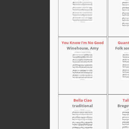
You Know I'm No Good
Guan
Winehouse, Amy
Folk so
Bella Ciao
Tal
traditional
Brego