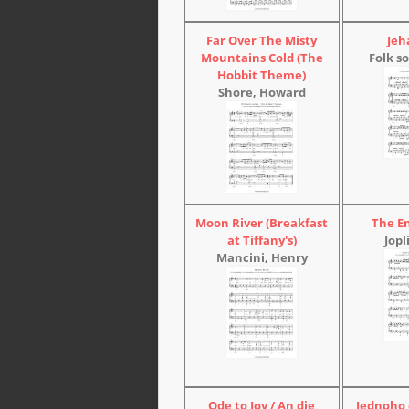
Far Over The Misty
Jeh
Mountains Cold (The
Folk so
Hobbit Theme)
Shore, Howard
Moon River (Breakfast
The E
at Tiffany's)
Jopl
Mancini, Henry
Ode to Joy / An die
Jednoho 