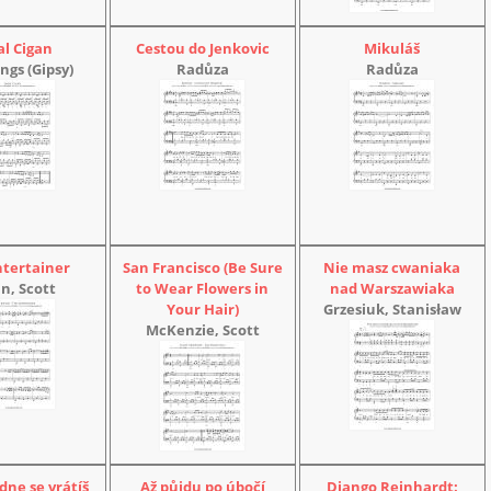
al Cigan
Cestou do Jenkovic
Mikuláš
ngs (Gipsy)
Radůza
Radůza
ntertainer
San Francisco (Be Sure
Nie masz cwaniaka
in, Scott
to Wear Flowers in
nad Warszawiaka
Your Hair)
Grzesiuk, Stanisław
McKenzie, Scott
dne se vrátíš
Až půjdu po úbočí
Django Reinhardt: