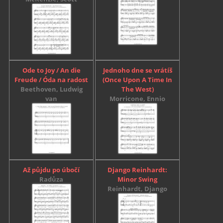
Ode to Joy / An die
Jednoho dne se vrátíš
Freude / Óda na radost
(Once Upon A Time In
Beethoven, Ludwig
The West)
van
Morricone, Ennio
Až půjdu po úbočí
Django Reinhardt:
Radůza
Minor Swing
Reinhardt, Django