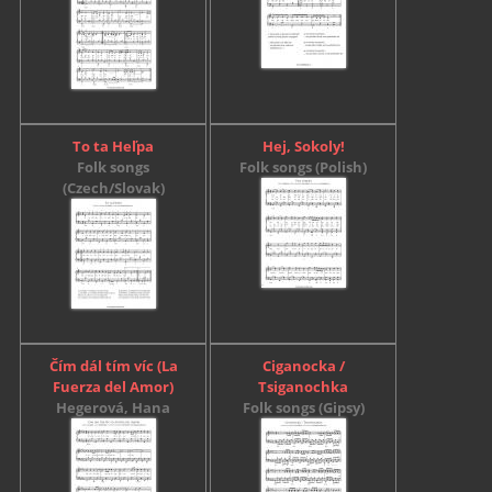
To ta Heľpa
Hej, Sokoly!
Folk songs
Folk songs (Polish)
(Czech/Slovak)
Čím dál tím víc (La
Ciganocka /
Fuerza del Amor)
Tsiganochka
Hegerová, Hana
Folk songs (Gipsy)