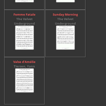
Femme Fatale
Sunday Morning
The Velvet
The Velvet
Underground
Underground
Valse d'Amélie
Tiersen, Yann