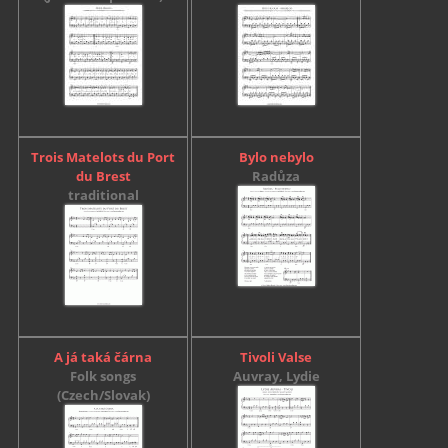
Trois Matelots du Port
Bylo nebylo
du Brest
Radůza
traditional
A já taká čárna
Tivoli Valse
Folk songs
Auvray, Lydie
(Czech/Slovak)