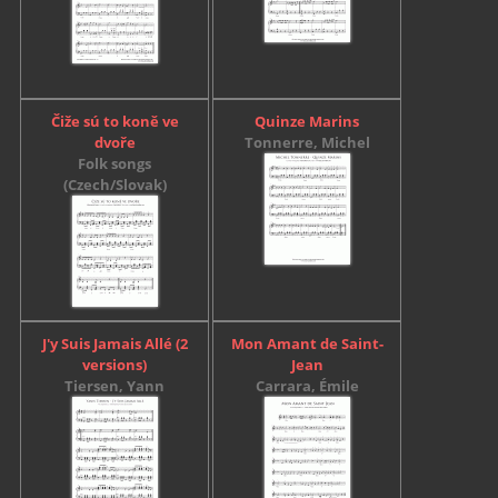
Čiže sú to koně ve
Quinze Marins
dvoře
Tonnerre, Michel
Folk songs
(Czech/Slovak)
J'y Suis Jamais Allé (2
Mon Amant de Saint-
versions)
Jean
Tiersen, Yann
Carrara, Émile