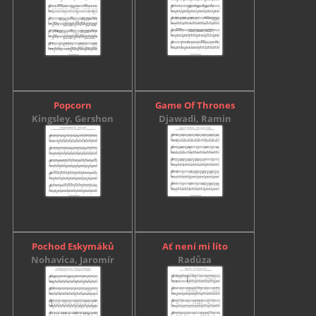
Popcorn
Game Of Thrones
Kingsley, Gershon
Djawadi, Ramin
Pochod Eskymáků
Ať není mi líto
Nohavica, Jaromír
Radůza