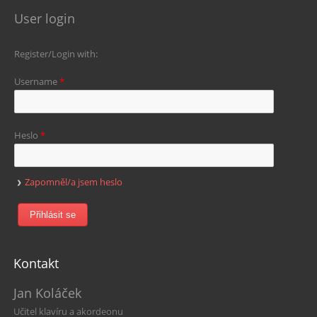
User login
Register/Login with:
Username
*
Heslo
*
Zapomněl/a jsem heslo
Kontakt
Jan Koláček
Učitel klavíru a akordeonu