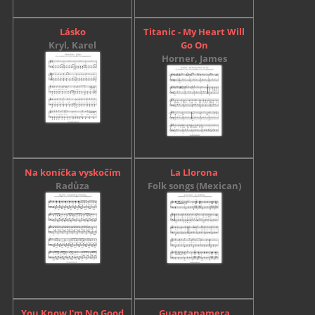
Lásko
Titanic - My Heart Will
Kryl, Karel
Go On
Horner, James
Na koníčka vyskočím
La Llorona
Radůza
Folk songs (Mexican)
You Know I'm No Good
Guantanamera