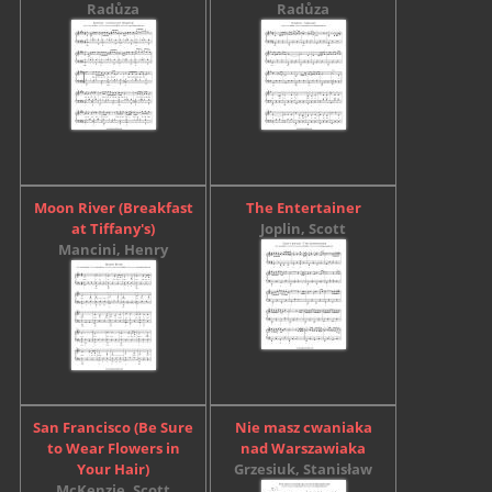
Radůza
Radůza
Moon River (Breakfast
The Entertainer
at Tiffany's)
Joplin, Scott
Mancini, Henry
San Francisco (Be Sure
Nie masz cwaniaka
to Wear Flowers in
nad Warszawiaka
Your Hair)
Grzesiuk, Stanisław
McKenzie, Scott