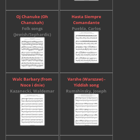
Oj Chanuke (Oh
Hasta Siempre
Chanukah)
Comandante
Folk songs
Puebla, Carlos
(Jewish/Sephardic)
Walc Barbary (from
Varshe (Warszaw) -
Noce i dnie)
Yiddish song
Kazanecki, Waldemar
Rumshinsky, Joseph