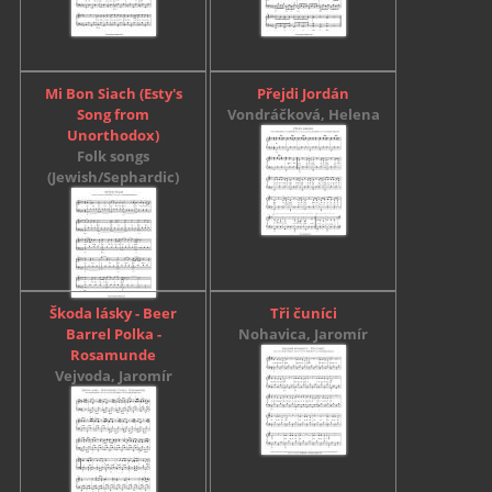
Mi Bon Siach (Esty's
Přejdi Jordán
Song from
Vondráčková, Helena
Unorthodox)
Folk songs
(Jewish/Sephardic)
Škoda lásky - Beer
Tři čuníci
Barrel Polka -
Nohavica, Jaromír
Rosamunde
Vejvoda, Jaromír