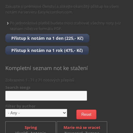
Zakupte si prémiové členství a získejte
okamžitý přístup ke všem
notám na serveru EasyAccordion.com
.
Po jednorázové platbě budete moci stahovat všechny noty (viz
seznam níže) ve formátu PDF.
Přístup k notám na 1 den (225,- Kč)
Přístup k notám na 1 rok (475,- Kč)
Kompletní seznam not ke stažení
Zobrazeno 1 - 71 z
71
notových přepisů
Search songs
Filter by author
Spring
Marie má se vracet
Vivaldi, Antonio
Navarová, Zuzana