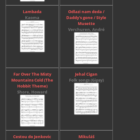
Lambada
Odlazi nam deda /
Kaoma
Daddy's gone / Style
Musette
Verchuren, André
Far Over The Misty
Jehal Cigan
Mountains Cold (The
Folk songs (Gipsy)
Hobbit Theme)
Shore, Howard
Cestou do Jenkovic
Mikuláš