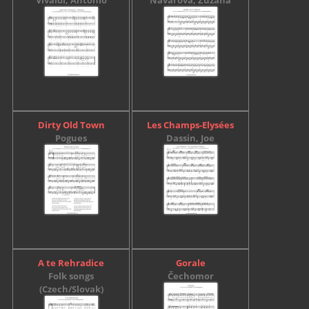
Dirty Old Town
Les Champs-Elysées
Pogues
Dassin, Joe
A te Rehradice
Gorale
Folk songs
Čechomor
(Czech/Slovak)