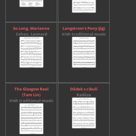
So Long, Marianne
Langstrom's Pony (Jig)
Cohen, Leonard
Irish traditional music
The Glasgow Reel
Dědek s cibulí
(Tam Lin)
Radůza
Irish traditional music