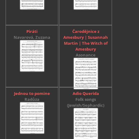
Piráti
Čarodějnice z
Navarová, Zuzana
Amesbury | Susannah
Martin | The Witch of
Amesbury
Asonance
Jednou to pomine
Adio Querida
Radůza
Folk songs
(Jewish/Sephardic)