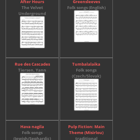
After Hours
Greensleeves
The Velvet
Folk songs (English)
Underground
Rue des Cascades
Tumbalalaika
Tiersen, Yann
Folk songs
(Czech/Slovak)
Hava nagila
Pulp Fiction: Main
Folk songs
Theme (Misirlou)
(Jewish/Sephardic)
traditional