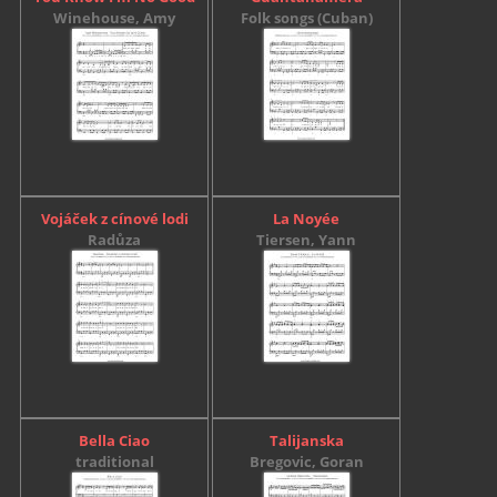
Winehouse, Amy
Folk songs (Cuban)
Vojáček z cínové lodi
La Noyée
Radůza
Tiersen, Yann
Bella Ciao
Talijanska
traditional
Bregovic, Goran