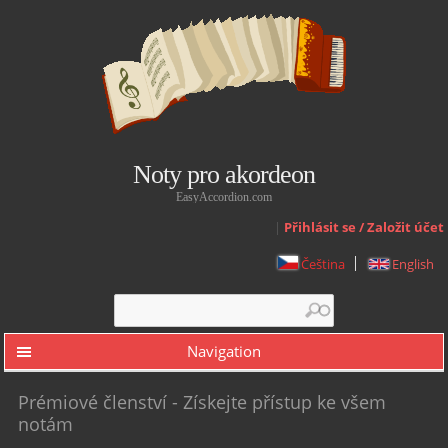
Noty pro akordeon
EasyAccordion.com
|
Přihlásit se / Založit účet
Čeština
English
Search form
Search
Navigation
Prémiové členství - Získejte přístup ke všem
notám